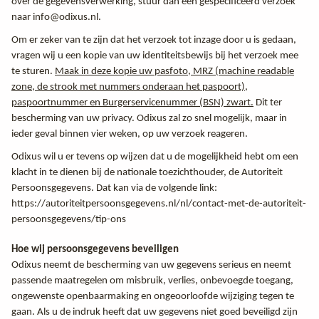
over de gegevensverwerking, stuur dan een gespecificeerd verzoek
naar info@odixus.nl.
Om er zeker van te zijn dat het verzoek tot inzage door u is gedaan,
vragen wij u een kopie van uw identiteitsbewijs bij het verzoek mee
te sturen.
Maak in deze kopie uw pasfoto, MRZ (machine readable
zone, de strook met nummers onderaan het paspoort),
paspoortnummer en Burgerservicenummer (BSN) zwart.
Dit ter
bescherming van uw privacy. Odixus zal zo snel mogelijk, maar in
ieder geval binnen vier weken, op uw verzoek reageren.
Odixus wil u er tevens op wijzen dat u de mogelijkheid hebt om een
klacht in te dienen bij de nationale toezichthouder, de Autoriteit
Persoonsgegevens. Dat kan via de volgende link:
https://autoriteitpersoonsgegevens.nl/nl/contact-met-de-autoriteit-
persoonsgegevens/tip-ons
Hoe wij persoonsgegevens beveiligen
Odixus neemt de bescherming van uw gegevens serieus en neemt
passende maatregelen om misbruik, verlies, onbevoegde toegang,
ongewenste openbaarmaking en ongeoorloofde wijziging tegen te
gaan. Als u de indruk heeft dat uw gegevens niet goed beveiligd zijn