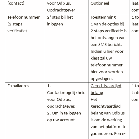
(contact)
voor Odixus,
Optioneel
laat
Opdrachtgever
con
e
Telefoonnummer
2
stap bij het
Toestemming
1 to
(2 staps
inloggen
1 van de opties bij
laat
verificatie)
2 staps verificatie is
con
het ontvangen van
een SMS bericht.
Indien u hier voor
kiest zal uw
telefoonnummer
hier voor worden
opgeslagen.
E-mailadres
1.
Gerechtvaardigd
1 to
Contactmogelijkheid
belang
laat
voor Odixus,
Het
con
opdrachtgever,
gerechtvaardigd
2. Om in te loggen
belang van Odixus
op uw account
is om de werking
van het platform te
garanderen. Een e-