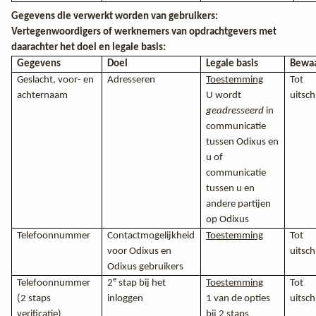
Gegevens die verwerkt worden van gebruikers:
Vertegenwoordigers of werknemers van opdrachtgevers met
daarachter het doel en legale basis:
Gegevens
Doel
Legale basis
Bewaa
Geslacht, voor- en
Adresseren
Toestemming
Tot
achternaam
U wordt
uitsch
geadresseerd
in
communicatie
tussen Odixus en
u of
communicatie
tussen u en
andere partijen
op Odixus
Telefoonnummer
Contactmogelijkheid
Toestemming
Tot
voor Odixus en
uitsch
Odixus gebruikers
e
Telefoonnummer
2
stap bij het
Toestemming
Tot
(2 staps
inloggen
1 van de opties
uitsch
verificatie)
bij 2 staps