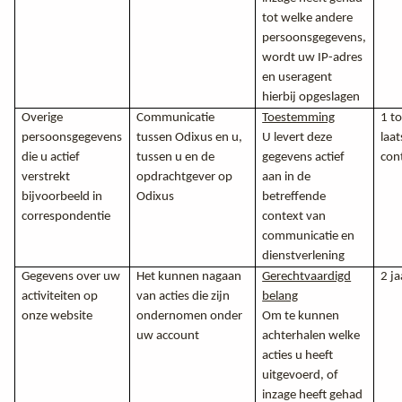
tot welke andere
persoonsgegevens,
wordt uw IP-adres
en useragent
hierbij opgeslagen
Overige
Communicatie
Toestemming
1 to
persoonsgegevens
tussen Odixus en u,
U levert deze
laat
die u actief
tussen u en de
gegevens actief
con
verstrekt
opdrachtgever op
aan in de
bijvoorbeeld in
Odixus
betreffende
correspondentie
context van
communicatie en
dienstverlening
Gegevens over uw
Het kunnen nagaan
Gerechtvaardigd
2 ja
activiteiten op
van acties die zijn
belang
onze website
ondernomen onder
Om te kunnen
uw account
achterhalen welke
acties u heeft
uitgevoerd, of
inzage heeft gehad