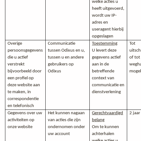
welke acties u
heeft uitgevoerd,
wordt uw IP-
adres en
useragent hierbij
opgeslagen
Overige
Communicatie
Toestemming
Tot
persoonsgegevens
tussen Odixus en u,
U levert deze
uitsch
die u actief
tussen u en andere
gegevens actief
of tot
verstrekt
gebruikers op
aan in de
wegha
bijvoorbeeld door
Odixus
betreffende
mogel
een profiel op
context van
deze website aan
communicatie en
te maken, in
dienstverlening
correspondentie
en telefonisch
Gegevens over uw
Het kunnen nagaan
Gerechtvaardigd
2 jaar
activiteiten op
van acties die zijn
belang
onze website
ondernomen onder
Om te kunnen
uw account
achterhalen
welke acties u