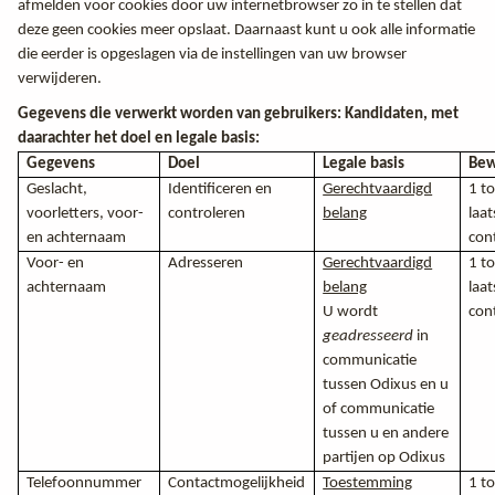
afmelden voor cookies door uw internetbrowser zo in te stellen dat
deze geen cookies meer opslaat. Daarnaast kunt u ook alle informatie
die eerder is opgeslagen via de instellingen van uw browser
verwijderen.
Gegevens die verwerkt worden van gebruikers: Kandidaten, met
daarachter het doel en legale basis:
Gegevens
Doel
Legale basis
Bew
Geslacht,
Identificeren en
Gerechtvaardigd
1 to
voorletters, voor-
controleren
belang
laat
en achternaam
con
Voor- en
Adresseren
Gerechtvaardigd
1 to
achternaam
belang
laat
U wordt
con
geadresseerd
in
communicatie
tussen Odixus en u
of communicatie
tussen u en andere
partijen op Odixus
Telefoonnummer
Contactmogelijkheid
Toestemming
1 to