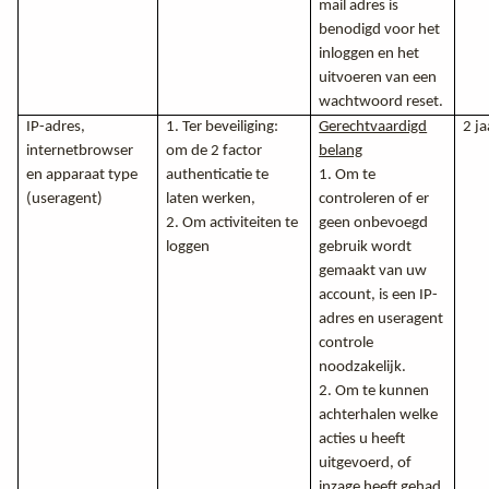
mail adres is
benodigd voor het
inloggen en het
uitvoeren van een
wachtwoord reset.
IP-adres,
1. Ter beveiliging:
Gerechtvaardigd
2 ja
internetbrowser
om de 2 factor
belang
en apparaat type
authenticatie te
1. Om te
(useragent)
laten werken,
controleren of er
2. Om activiteiten te
geen onbevoegd
loggen
gebruik wordt
gemaakt van uw
account, is een IP-
adres en useragent
controle
noodzakelijk.
2. Om te kunnen
achterhalen welke
acties u heeft
uitgevoerd, of
inzage heeft gehad