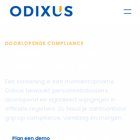
DOORLOPENDE COMPLIANCE
Compliance die blijft, niet
alleen op dag één
Een screening is een momentopname.
Odixus bewaakt personeelsdossiers
doorlopend en signaleert wijzigingen in
officiële registers. Zo houd je aantoonbaar
grip op compliance, vandaag én morgen.
Plan een demo
Bekijk alle checks