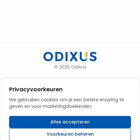
© 2026 Odixus
Contact
Privacyvoorkeuren
Algemene voorwaarden
We gebruiken cookies om je een betere ervaring te
Disclaimer
geven en voor marketingdoeleinden.
Privacy
Alles accepteren
Status
Cookies beheren
Voorkeuren beheren